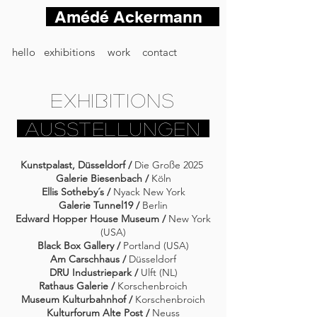
Amédé Ackermann
hello
exhibitions
work
contact
exhibitions
Ausstellungen
Kunstpalast, Düsseldorf /
Die Große 2025
Galerie Biesenbach /
Köln
Ellis Sotheby´s /
Nyack New York
Galerie Tunnel19 /
Berlin
​Edward Hopper House Museum /
New York
(USA)
Black Box Gallery /
Portland (USA)
Am Carschhaus /
Düsseldorf
DRU Industriepark /
Ulft (NL)
Rathaus Galerie /
Korschenbroich
Museum Kulturbahnhof /
Korschenbroich
Kulturforum Alte Post /
Neuss